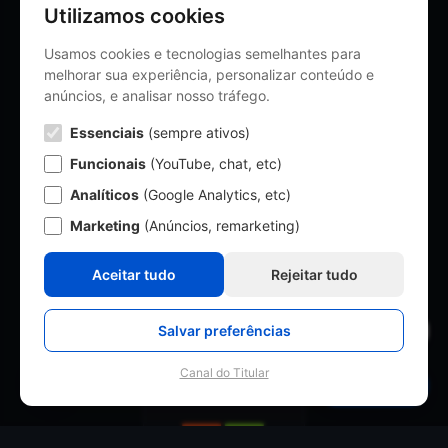
Utilizamos cookies
Tecnologias
Usamos cookies e tecnologias semelhantes para
melhorar sua experiência, personalizar conteúdo e
Conectadas
anúncios, e analisar nosso tráfego.
Essenciais
(sempre ativos)
Conectamos as tecnologias líderes do
mercado
Funcionais
(YouTube, chat, etc)
Analíticos
(Google Analytics, etc)
Marketing
(Anúncios, remarketing)
Aceitar tudo
Rejeitar tudo
Salvar preferências
Ver Políticas
Acronis
Atera
Canal do Titular
Cookies