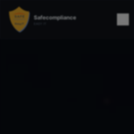
Safecompliance
EASY IT